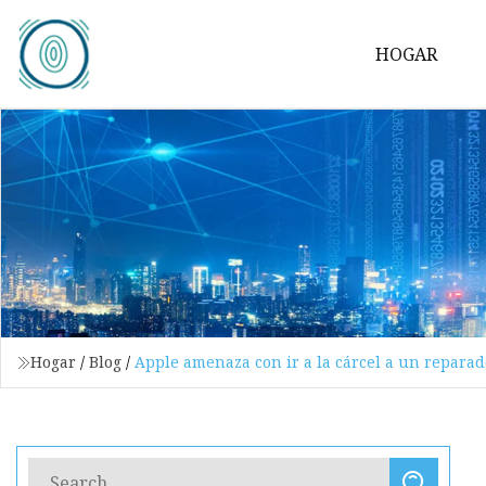
HOGAR
Hogar
/
Blog
/
Apple amenaza con ir a la cárcel a un repara