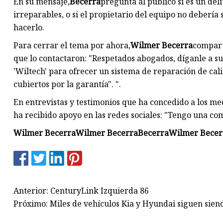
En su mensaje,
Becerra
pregunta al público si es un de
irreparables, o si el propietario del equipo no debería
hacerlo.
Para cerrar el tema por ahora,
Wilmer Becerra
compart
que lo contactaron: "Respetados abogados, díganle a s
'Wiltech' para ofrecer un sistema de reparación de ca
cubiertos por la garantía". ".
En entrevistas y testimonios que ha concedido a los me
ha recibido apoyo en las redes sociales: "Tengo una c
Wilmer Becerra
Wilmer Becerra
Becerra
Wilmer Becer
Anterior: CenturyLink Izquierda 86
Próximo: Miles de vehículos Kia y Hyundai siguen sie