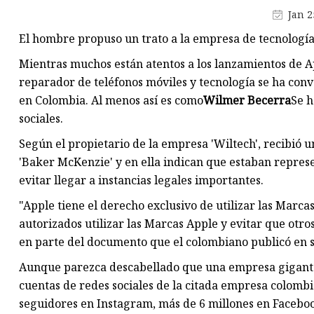
Piezas de portátiles
Jan 2
Partes de la bicicleta
El hombre propuso un trato a la empresa de tecnología p
Piezas de teléfonos móviles
Mientras muchos están atentos a los lanzamientos de Ap
Piezas de máquina herramien
reparador de teléfonos móviles y tecnología se ha conv
en Colombia. Al menos así es como
Wilmer Becerra
Se h
Piezas de herramientas eléctri
sociales.
Según el propietario de la empresa 'Wiltech', recibió
'Baker McKenzie' y en ella indican que estaban represe
evitar llegar a instancias legales importantes.
"Apple tiene el derecho exclusivo de utilizar las Marca
autorizados utilizar las Marcas Apple y evitar que otros
en parte del documento que el colombiano publicó en su
Aunque parezca descabellado que una empresa gigante 
cuentas de redes sociales de la citada empresa colombi
seguidores en Instagram, más de 6 millones en Faceboo