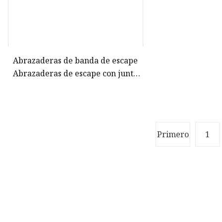
Abrazaderas de banda de escape
Abrazaderas de escape con junta
de regazo Abrazaderas de tubo de
escape con junta a tope Pieza del
vehículo
Primero
1