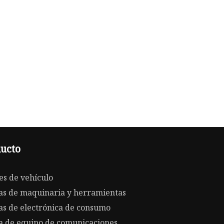
ucto
es de vehículo
as de maquinaria y herramientas
as de electrónica de consumo
a de equipo de comunicaciones