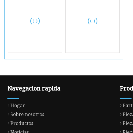
Navegacion rapida
Prod
Hogar
Part
Sobre nosotros
Piez
Productos
Piez
Noticias
Piez