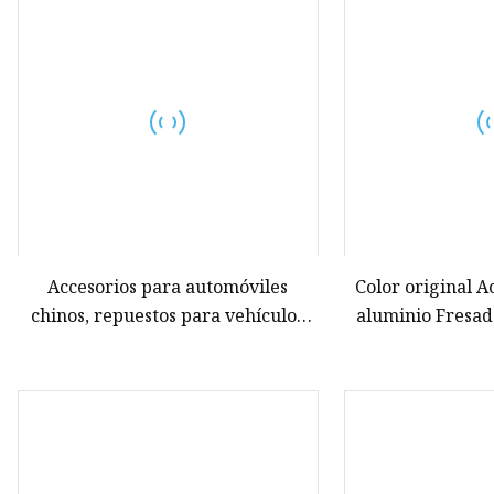
Piezas de portátiles
Partes de la bicicleta
Piezas de teléfonos móviles
Piezas de máquina herramien
Piezas de herramientas eléctri
Accesorios para automóviles
Color original A
chinos, repuestos para vehículos
aluminio Fresad
Changan / N300 / MG / Dfsk / JAC /
precisión CNC Pi
Byd / Chery / Great Wall / MAXUS /
fresado pers
GEELY
vehículos eléctri
nueva 