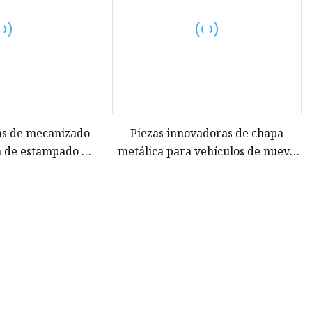
as de mecanizado
Piezas innovadoras de chapa
a de estampado de
metálica para vehículos de nueva
ecisión fabricadas
energía para el transporte
ina para vehículos
moderno