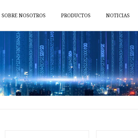
SOBRE NOSOTROS
PRODUCTOS
NOTICIAS
Partes de vehículo
Piezas de maquinaria y
herramientas
Piezas de electrónica de cons
Pieza de equipo de
comunicaciones
Dispositivos médicos y piezas
para fines especiales
Piezas de bloqueo
Piezas de torno