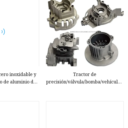
ta
cas
cero inoxidable y
Tractor de
o de aluminio de
precisión/válvula/bomba/vehículo/c
eza de repuesto de
pesado soporte/soporte de
onalizado para
resorte/brazo/caja de
cos y vehículos de
cambios/carcasa/motor/motor
energía
gris/gris/piezas de fundición de
arena de hierro dúctil para
hierro/morir