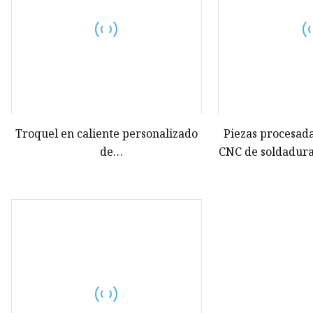
Troquel en caliente personalizado
Piezas procesad
de
CNC de soldadur
carbono/aleación/aluminio/pieza
metal de alta pr
de forja de acero inoxidable en
en fábrica de Ch
maquinaria de
construcción/maquinaria
agrícola/vehículo/válvula/automóvil/pieza
de maquinaria