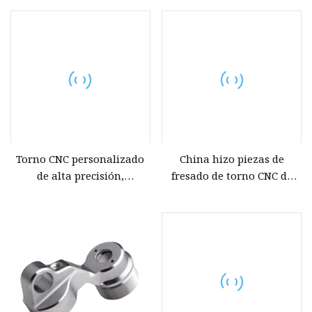
Acero inoxidable Pieza de
Torno CNC Mecanizado de
máquina de latón Piezas
precisión Maquinaria de
de automóvil Piezas
torneado Piezas de
médicas Piezas de
repuesto para motocicletas
aluminio
Torno CNC personalizado
China hizo piezas de
de alta precisión,
fresado de torno CNC de
mecanizado, torneado,
piezas de acero inoxidable
fresado, Metal, acero
de precisión
inoxidable, cobre, latón,
aluminio, piezas de
repuesto para automóviles