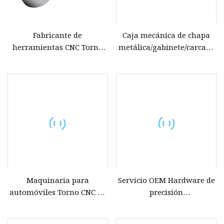
Fabricante de
Caja mecánica de chapa
herramientas CNC Torno
metálica/gabinete/carcasa
CNC de metal pequeño
de equipo, carcasa de
Accesorios de tubería de
ordenador, piezas de torno,
cobre y latón Piezas
máquina CNC, máquina de
mecanizadas de precisión
soldadura, piezas OEM
CNC personalizadas
Maquinaria para
Servicio OEM Hardware de
automóviles Torno CNC de
precisión
precisión Fresadora
Anodizado/Recubrimiento
Torneado Procesamiento
Aluminio/Aleación/Acero/Lat