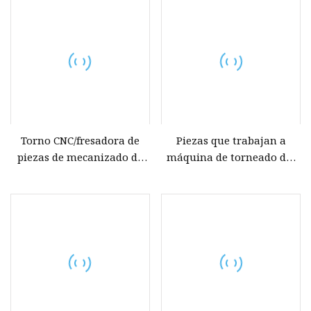
de bajo error Mandril de
Cobre Metal Fresado CNC
acero inoxidable de alta
Torno Maquinaria de
precisión Piezas de
repuesto Piezas
maquinaria de bobinado
mecanizadas mecanizadas
para motor sin escobillas
Torno CNC/fresadora de
Piezas que trabajan a
piezas de mecanizado de
máquina de torneado del
piezas de metal Autopartes
repuesto de la maquinaria
para fábrica con certificado
del torno del CNC del eje
IATF 16949
del motor del acero
inoxidable de la precisión
del OEM