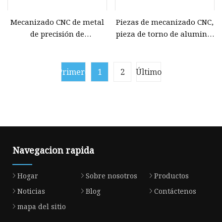
Mecanizado CNC de metal
Piezas de mecanizado CNC,
de precisión de
pieza de torno de aluminio
aluminio/mecanizado/máquina/maquinaria
y metal personalizada,
Torno
pieza de máquina, pieza de
CNC/torneado/fresado de
torneado
Primero
1
2
Último
piezas para automóvil
Navegacion rapida
Hogar
Sobre nosotros
Productos
Noticias
Blog
Contáctenos
mapa del sitio