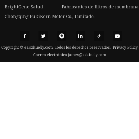
BrightGene Salud
Fabricantes de filtros de membrana
Chongqing FuDiKorn Motor Co., Limitado.
Copyright © es.szkindly.com, Todos los derechos reservados.
Privacy Policy
Correo electrónico
james@szkindly.com