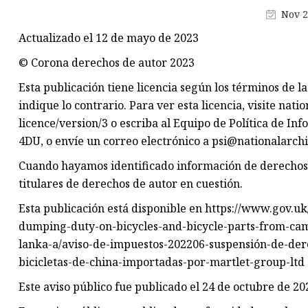
Piezas de portátiles
Nov 2
Partes de la bicicleta
Actualizado el 12 de mayo de 2023
Piezas de teléfonos móviles
© Corona derechos de autor 2023
Piezas de máquina herramien
Esta publicación tiene licencia según los términos de l
Piezas de herramientas eléctri
indique lo contrario. Para ver esta licencia, visite n
licence/version/3 o escriba al Equipo de Política de I
4DU, o envíe un correo electrónico a
psi@nationalarchi
Cuando hayamos identificado información de derechos d
titulares de derechos de autor en cuestión.
Esta publicación está disponible en https://www.gov.u
dumping-duty-on-bicycles-and-bicycle-parts-from-camb
lanka-a/aviso-de-impuestos-202206-suspensión-de-de
bicicletas-de-china-importadas-por-martlet-group-ltd
Este aviso público fue publicado el 24 de octubre de 20