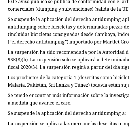
Este aviso público se publica de conformidad con el ar
comerciales (dumping y subvenciones) (salida de la UE)
Se suspende la aplicación del derecho antidumping apl
antidumping sobre bicicletas y determinadas piezas de 
(incluidas bicicletas consignadas desde Camboya, Indones
(“el derecho antidumping”) importado por Martlet Gro
La suspensión ha sido recomendada por la Autoridad de
96E(8)(b). La suspensión solo se aplicará a determinadas
fiscal 2020/34. La suspensión regirá a partir del día si
Los productos de la categoría 1 (descritas como bicicle
Malasia, Pakistán, Sri Lanka y Túnez) todavía están su
Se puede encontrar más información sobre la investigac
a medida que avance el caso.
Se suspende la aplicación del derecho antidumping a:
La suspensión se aplica a las mercancías descritas o i