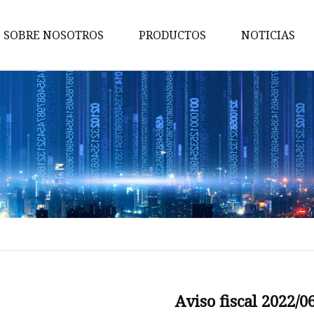
SOBRE NOSOTROS
PRODUCTOS
NOTICIAS
Partes de vehículo
Piezas de maquinaria y
herramientas
Piezas de electrónica de cons
Pieza de equipo de
comunicaciones
Dispositivos médicos y piezas
para fines especiales
Piezas de bloqueo
Piezas de torno
Aviso fiscal 2022/0