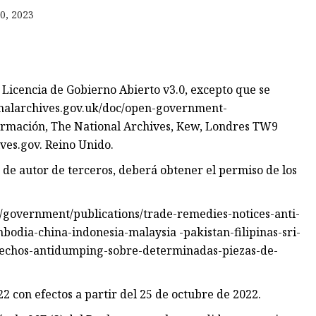
0, 2023
ta
a Licencia de Gobierno Abierto v3.0, excepto que se
cas
ationalarchives.gov.uk/doc/open-government-
nformación, The National Archives, Kew, Londres TW9
ves.gov
. Reino Unido.
e autor de terceros, deberá obtener el permiso de los
k/government/publications/trade-remedies-notices-anti-
odia-china-indonesia-malaysia -pakistan-filipinas-sri-
rechos-antidumping-sobre-determinadas-piezas-de-
22 con efectos a partir del 25 de octubre de 2022.