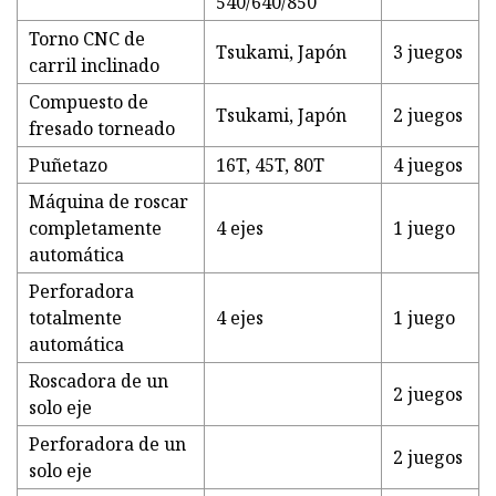
540/640/850
Torno CNC de
Tsukami, Japón
3 juegos
carril inclinado
Compuesto de
Tsukami, Japón
2 juegos
fresado torneado
Puñetazo
16T, 45T, 80T
4 juegos
Máquina de roscar
completamente
4 ejes
1 juego
automática
Perforadora
totalmente
4 ejes
1 juego
automática
Roscadora de un
2 juegos
solo eje
Perforadora de un
2 juegos
solo eje