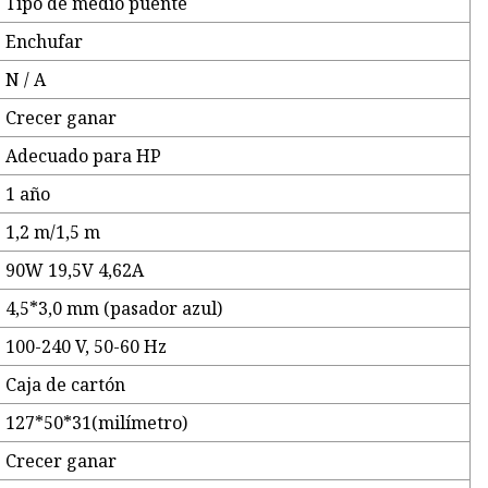
Tipo de medio puente
Enchufar
N / A
Crecer ganar
Adecuado para HP
1 año
1,2 m/1,5 m
90W 19,5V 4,62A
4,5*3,0 mm (pasador azul)
100-240 V, 50-60 Hz
Caja de cartón
127*50*31(milímetro)
Crecer ganar