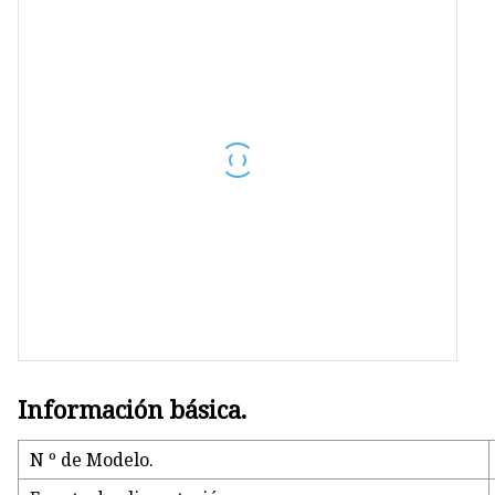
Piezas de portátiles
Partes de la bicicleta
Piezas de teléfonos móviles
Piezas de máquina herramien
Piezas de herramientas eléctri
Información básica.
N º de Modelo.