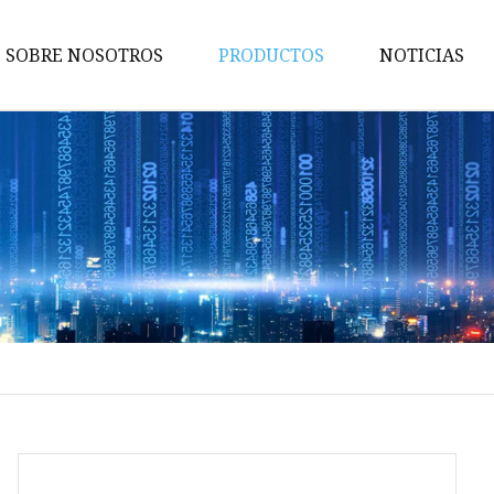
SOBRE NOSOTROS
PRODUCTOS
NOTICIAS
Partes de vehículo
Piezas de maquinaria y
herramientas
Piezas de electrónica de cons
Pieza de equipo de
comunicaciones
Dispositivos médicos y piezas
para fines especiales
Piezas de bloqueo
Piezas de torno