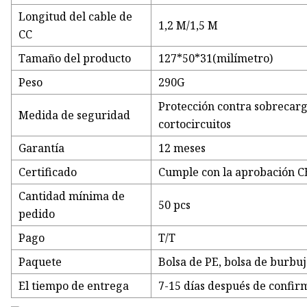
Longitud del cable de
1,2 M/1,5 M
CC
Tamaño del producto
127*50*31(milímetro)
Peso
290G
Protección contra sobrecarg
Medida de seguridad
cortocircuitos
Garantía
12 meses
Certificado
Cumple con la aprobación C
Cantidad mínima de
50 pcs
pedido
Pago
T/T
Paquete
Bolsa de PE, bolsa de burbuj
El tiempo de entrega
7-15 días después de confir